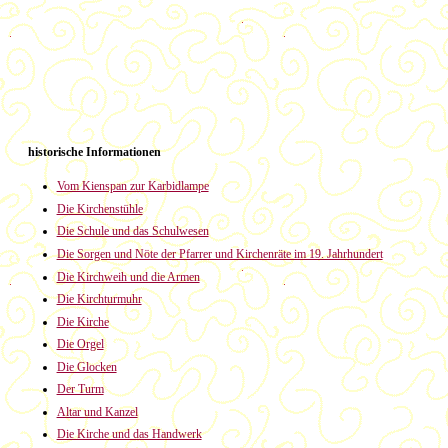
historische Informationen
Vom Kienspan zur Karbidlampe
Die Kirchenstühle
Die Schule und das Schulwesen
Die Sorgen und Nöte der Pfarrer und Kirchenräte im 19. Jahrhundert
Die Kirchweih und die Armen
Die Kirchturmuhr
Die Kirche
Die Orgel
Die Glocken
Der Turm
Altar und Kanzel
Die Kirche und das Handwerk