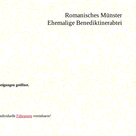
Romanisches Münster
Ehemalige Benediktinerabtei
htigungen geöffnet.
ndividuelle
Führungen
vereinbaren!