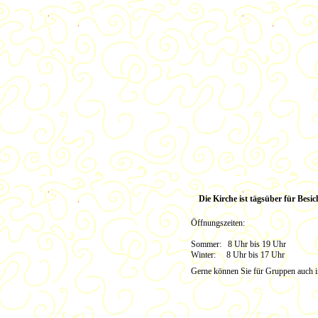
Die Kirche ist tägsüber für Besic
Öffnungszeiten:
Sommer: 8 Uhr bis 19 Uhr
Winter: 8 Uhr bis 17 Uhr
Gerne können Sie für Gruppen auch i